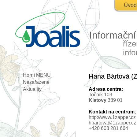
Úvod
Informačn
říz
inf
Horní MENU
Hana Bártová (Z
Nezařazené
Aktuality
Adresa centra:
Točník 103
Klatovy
339 01
Kontakt na centrum:
http://www.1zapper.cz
hbartova@1zapper.cz
+420 603 281 664