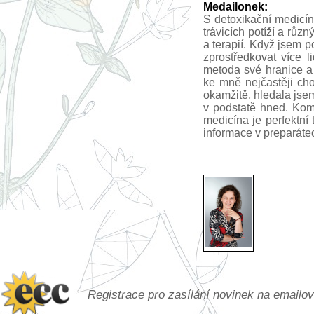
Medailonek:
S detoxikační medicín
trávicích potíží a růz
a terapií. Když jsem p
zprostředkovat více l
metoda své hranice a 
ke mně nejčastěji chod
okamžitě, hledala jsem
v podstatě hned. Komb
medicína je perfektní 
informace v preparátec
Registrace pro zasílání novinek na emailo