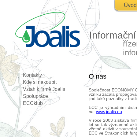
Úvod
Informačn
říz
inf
Kontakty
O nás
Kde si nakoupit
Vztah k firmě Joalis
Společnost ECONOMY CL
vzniku začala propagovat
Spolupráce
jiné také poznatky z tra
ECCklub
ECC je výhradním distri
na
www.joalis.eu
.
V roce 2003 získává fir
let se tak významně akti
včetně aktivit v soused
ECC ve Strakonicích fungu