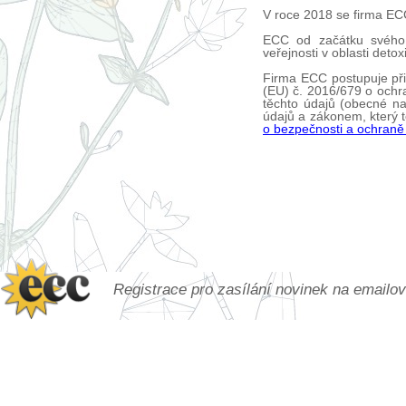
V roce 2018 se firma ECC
ECC od začátku svého p
veřejnosti v oblasti deto
Firma ECC postupuje př
(EU) č. 2016/679 o ochr
těchto údajů (obecné n
údajů a zákonem, který 
o bezpečnosti a ochraně
Registrace pro zasílání novinek na emailo