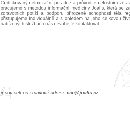
Certifikovaný detoxikační poradce a průvodce celostním zd
pracujeme s metodou informační medicíny Joalis, která se za
zdravotních potíží a podporu přirozené schopnosti těla r
přistupujeme individuálně a s ohledem na jeho celkovou život
nabízených službách nás neváhejte kontaktovat.
ání novinek na emailové adrese
ec
c@joa
lis.cz