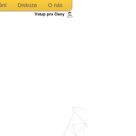
ání
Diskuze
O nás
Vstup pro členy