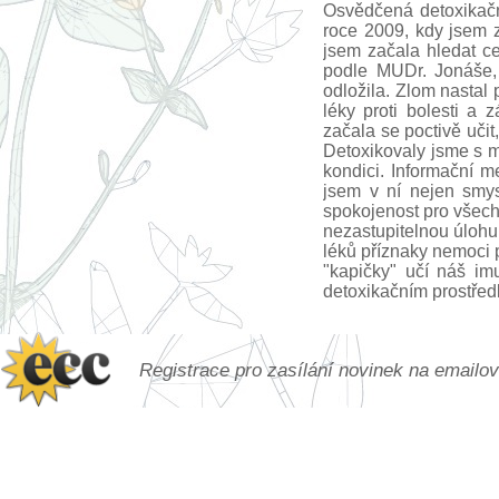
Osvědčená detoxikačn
roce 2009, kdy jsem 
jsem začala hledat ce
podle MUDr. Jonáše,
odložila. Zlom nastal
léky proti bolesti a 
začala se poctivě učit
Detoxikovaly jsme s m
kondici. Informační m
jsem v ní nejen smys
spokojenost pro všech
nezastupitelnou úlohu
léků příznaky nemoci p
"kapičky" učí náš imu
detoxikačním prostře
Registrace pro zasílání novinek na emailo