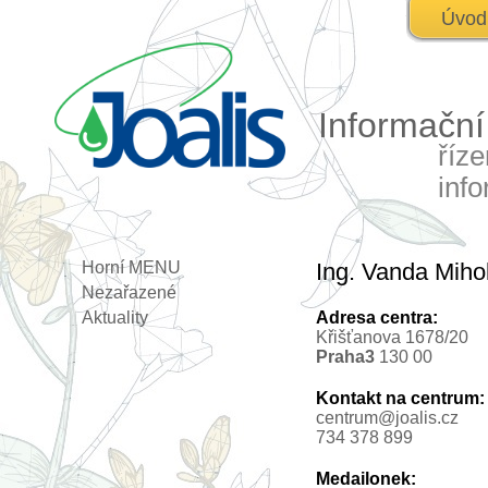
Úvod
Informačn
říz
inf
Horní MENU
Ing. Vanda Miho
Nezařazené
Aktuality
Adresa centra:
Křišťanova 1678/20
Praha3
130 00
Kontakt na centrum:
centrum@joalis.cz
734 378 899
Medailonek: