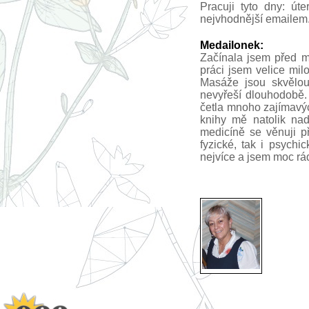
Pracuji tyto dny: út
nejvhodnější emailem
Medailonek:
Začínala jsem před m
práci jsem velice milo
Masáže jsou skvělou
nevyřeší dlouhodobě. 
četla mnoho zajímavýc
knihy mě natolik nad
medicíně se věnuji p
fyzické, tak i psychi
nejvíce a jsem moc rá