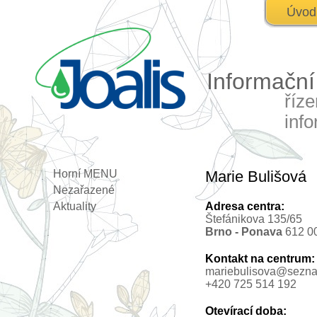
Úvod
Informačn
říz
inf
Horní MENU
Marie Bulišová
Nezařazené
Aktuality
Adresa centra:
Štefánikova 135/65
Brno - Ponava
612 0
Kontakt na centrum:
mariebulisova@sezn
+420 725 514 192
Otevírací doba: