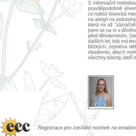
S informační metodou
pravděpodobně vlivem
co nabízí klasická med
na alergii na potravin
která mi až "zázračn
jsem se na ni s důvěro
před těhotenstvím. S
dalších let, kdy má te
blízkých, zejména dě
Akademie, abych mohla
všechny klienty, kteří 
Registrace pro zasílání novinek na emailo