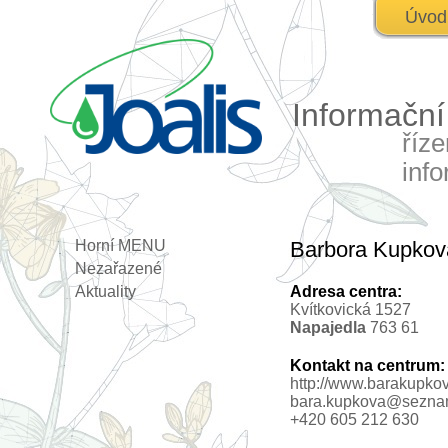
Úvod
Informačn
říz
inf
Horní MENU
Barbora Kupkov
Nezařazené
Aktuality
Adresa centra:
Kvítkovická 1527
Napajedla
763 61
Kontakt na centrum:
http://www.barakupkova
bara.kupkova@sezna
+420 605 212 630