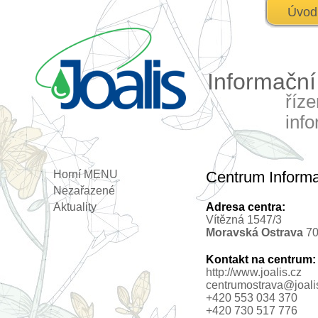
Úvod
Informačn
říz
inf
Horní MENU
Centrum Informa
Nezařazené
Aktuality
Adresa centra:
Vítězná 1547/3
Moravská Ostrava
70
Kontakt na centrum:
http://www.joalis.cz
centrumostrava@joali
+420 553 034 370
+420 730 517 776